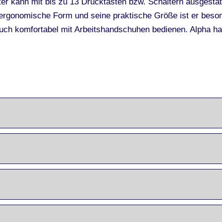
er kann mit bis zu 13 Drucktasten bzw. Schaltern ausgestat
e ergonomische Form und seine praktische Größe ist er beson
auch komfortabel mit Arbeitshandschuhen bedienen. Alpha ha