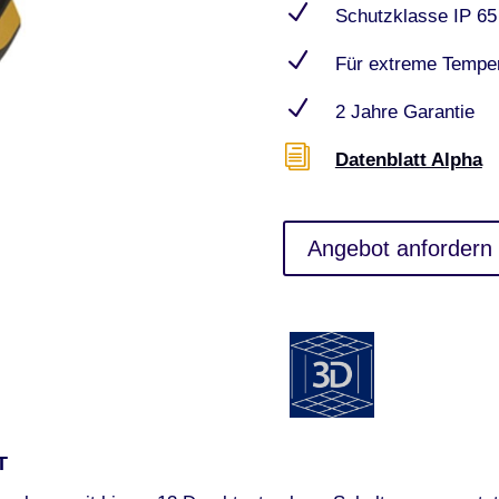
N
Schutzklasse IP 65
N
Für extreme Temper
N
2 Jahre Garantie
i
Datenblatt Alpha
Angebot anfordern
T