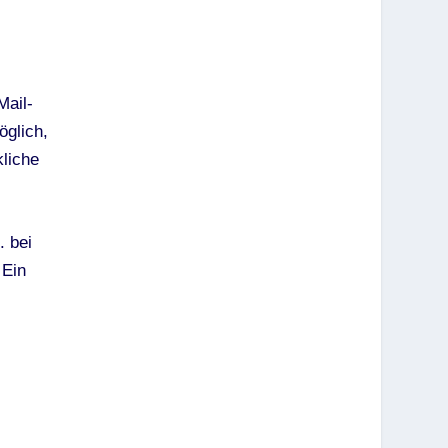
Mail-
öglich,
kliche
. bei
 Ein