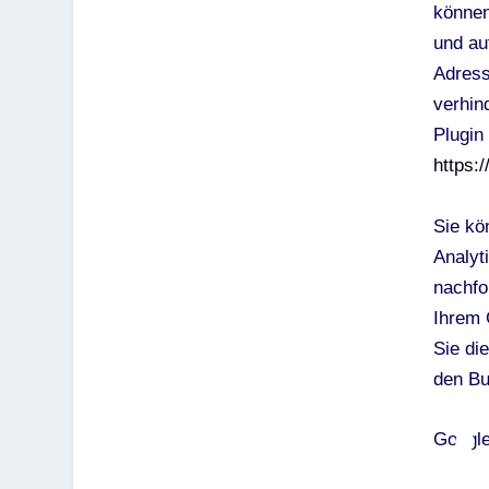
können
und au
Adress
verhin
Plugin 
https:
Sie kö
Analyt
nachfo
Ihrem 
Sie di
den Bu
Google