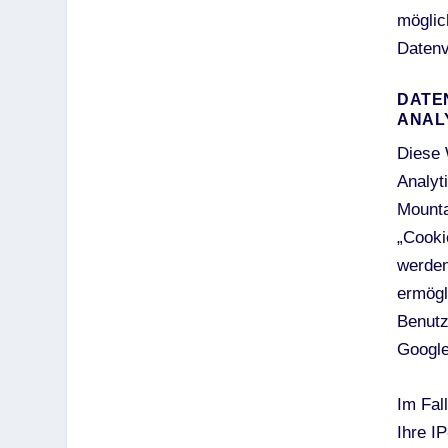
möglic
Datenv
DATE
ANAL
Diese 
Analyt
Mounta
„Cooki
werden
ermögl
Benutz
Google
Im Fal
Ihre I