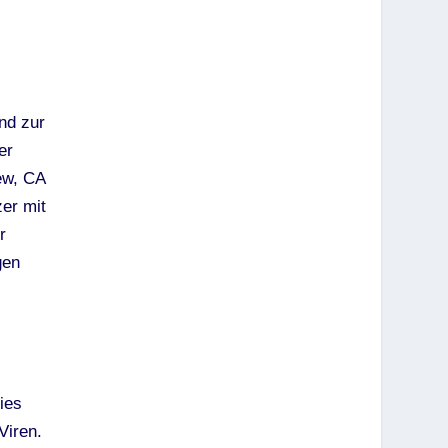
nd zur
er
ew, CA
er mit
r
gen
ies
Viren.