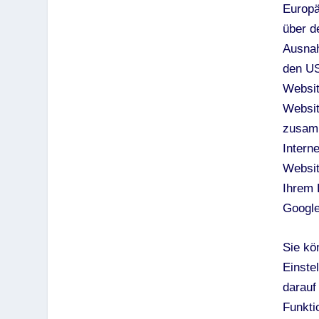
Europä
über d
Ausnah
den US
Websit
Websit
zusamm
Intern
Websit
Ihrem 
Googl
Sie kö
Einste
darauf
Funkti