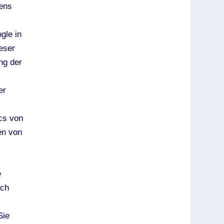
ens
gle in
eser
ng der
er
cs von
en von
e
och
Sie