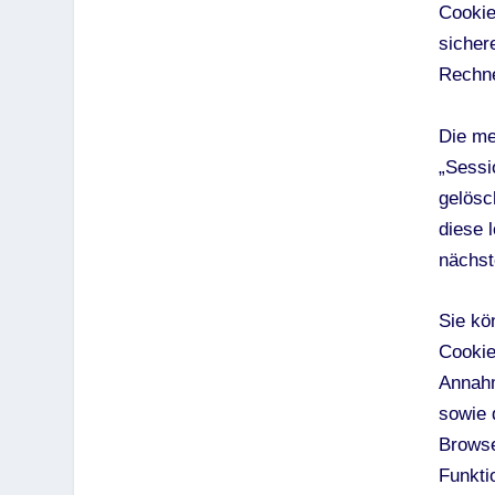
Cookie
sicher
Rechne
Die me
„Sessi
gelösc
diese 
nächst
Sie kö
Cookie
Annahm
sowie 
Browse
Funkti