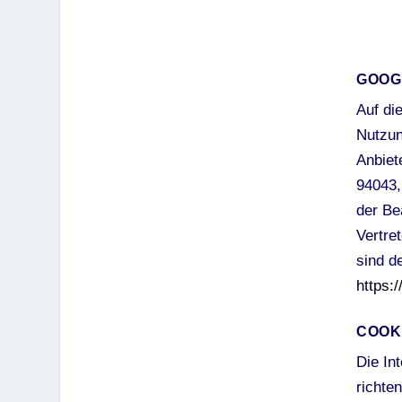
GOOG
Auf di
Nutzun
Anbiet
94043,
der Be
Vertre
sind d
https:
COOK
Die In
richte