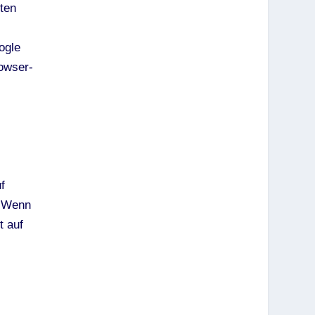
ten
ogle
rowser-
f
. Wenn
t auf