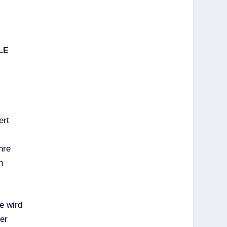
LE
ert
hre
n
e wird
er