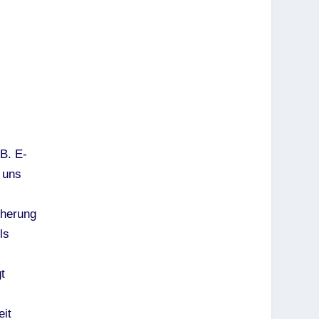
 B. E-
 uns
cherung
ls
t
eit