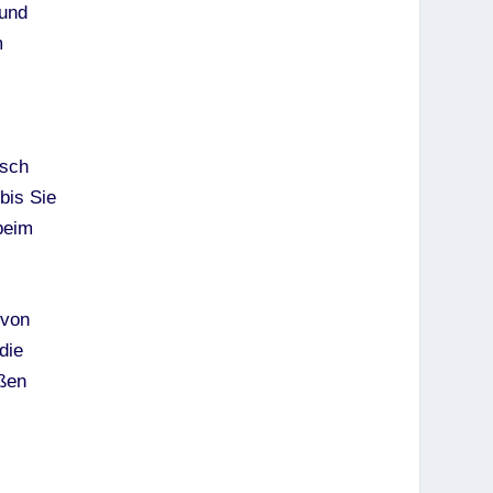
 und
m
isch
bis Sie
beim
 von
die
eßen