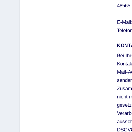
48565 
E-Mail
Telefo
KONT
Bei Ih
Kontak
Mail-A
senden
Zusamm
nicht m
gesetz
Verarb
ausschl
DSGVO).