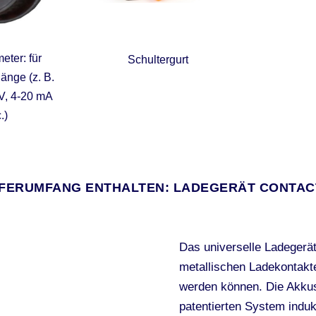
eter: für
Schultergurt
nge (z. B.
V, 4-20 mA
.)
EFERUMFANG ENTHALTEN: LADEGERÄT CONTA
Das universelle Ladeger
metallischen Ladekontakt
werden können. Die Akku
patentierten System indukt