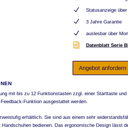
N
Statusanzeige übe
N
3 Jahre Garantie
N
auslesbar über Moni
i
Datenblatt Serie 
Angebot anfordern
ONEN
ung mit bis zu 12 Funktionstasten zzgl. einer Starttaste un
-Feedback-Funktion ausgestattet werden.
zweistufig erhältlich. Sie sind aus einem sehr widerstandsfä
it Handschuhen bedienen. Das ergonomische Design lässt 