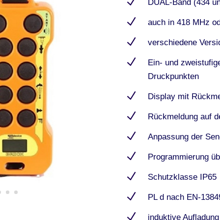
N
DUAL-Band (434 u
N
auch in 418 MHz od
N
verschiedene Versi
N
Ein- und zweistufig
Druckpunkten
N
Display mit Rückme
N
Rückmeldung auf d
N
Anpassung der Send
N
Programmierung üb
N
Schutzklasse IP65
N
PL d nach EN-13849
N
induktive Aufladung